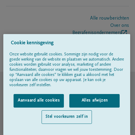
Alle rouwberichten
Over ons
Begrafenisondernemers
Contact
Cookie kennisgeving
Onze website gebruikt cookies. Sommige zijn nodig voor de
goede werking van de website en plaatsen we automatisch. Andere
Volg ons op
cookies worden gebruikt voor analyse, marketing of andere
functionaliteiten; daarvoor vragen we wél jouw toestemming. Door
op “Aanvaard alle cookies” te klikken gaat u akkoord met het
© DELA
opslaan van alle cookies op uw apparaat. Je kan ook je
voorkeuren zelf instellen.
Gebruiksvoorwaarden
Aanvaard alle cookies
Alles afwijzen
Privacyverklaring
Stel voorkeuren zelf in
Toegankelijkheidsverklaring
Cookiebeleid