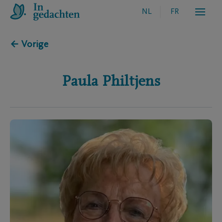
NL
FR
← Vorige
Paula
Philtjens