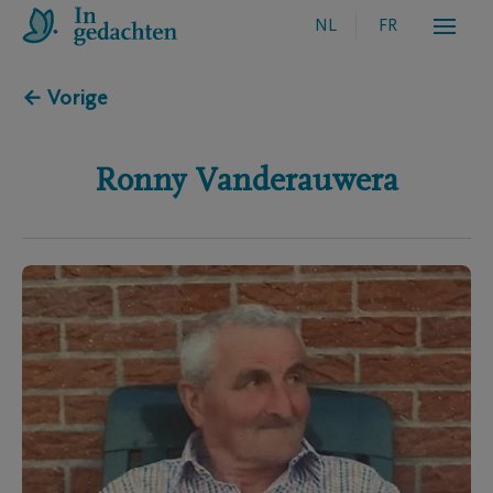
NL
FR
← Vorige
Ronny
Vanderauwera