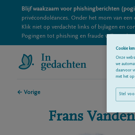
Blijf waakzaam voor phishingberichten (pogi
privécondoléances. Onder het mom van een c
Klik niet op verdachte links of bijlagen en 
Pogingen tot phishing en fraude vallen echter
Cookie ken
Onze websi
we automati
daarvoor v
met het ops
← Vorige
Stel voo
Frans
Vanden