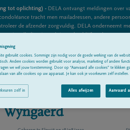
ng tot oplichting) -
DELA ontvangt meldingen over va
ondoléance tracht men mailadressen, andere persoon
controleer de afzender zorgvuldig. DELA onderneemt m
 nooit volledig uit te sluiten, dus blijf waakzaam.
nisgeving
te gebruikt cookies. Sommige zijn nodig voor de goede werking van de websit
Alle rouwberichten
Over ons
B
sch. Andere cookies worden gebruikt voor analyse, marketing of andere functio
ragen we wél jouw toestemming. Door op “Aanvaard alle cookies” te klikken g
laan van alle cookies op uw apparaat. Je kan ook je voorkeuren zelf instellen.
rkeuren zelf in
Alles afwijzen
Aanvaard a
 Wyngaerd