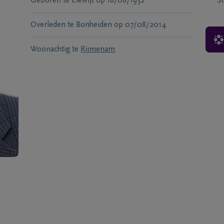
Geboren te
Elewijt
op
18/08/1932
S
Overleden te
Bonheiden
op
07/08/2014
Woonachtig te
Rijmenam