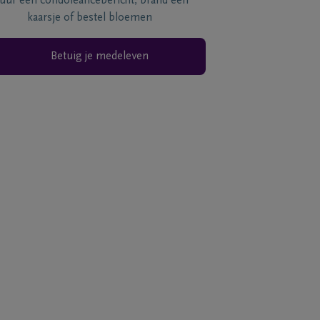
tuur een condoléancebericht, brand een
kaarsje of bestel bloemen
Betuig je medeleven