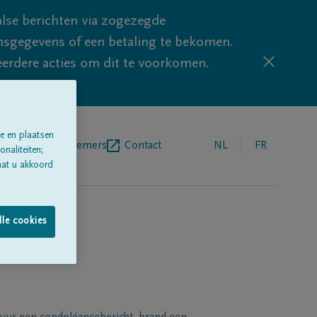
lse berichten via zogezegde
sgegevens of een betaling te bekomen.
eerdere acties om dit te voorkomen.
e en plaatsen
egrafenisondernemers
Contact
NL
FR
naliteiten;
aat u akkoord
lle cookies