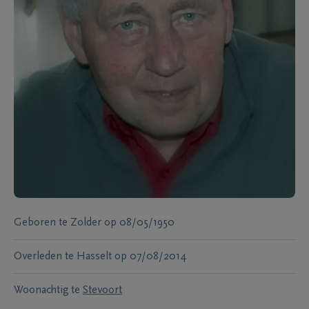
Geboren te
Zolder
op
08/05/1950
Overleden te
Hasselt
op
07/08/2014
Woonachtig te
Stevoort