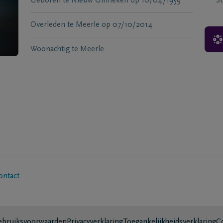
Geboren te
Nieuw Ginneken
op
10/04/1959
S
Overleden te
Meerle
op
07/10/2014
Woonachtig te
Meerle
ontact
bruiksvoorwaarden
Privacyverklaring
Toegankelijkheidsverklaring
C