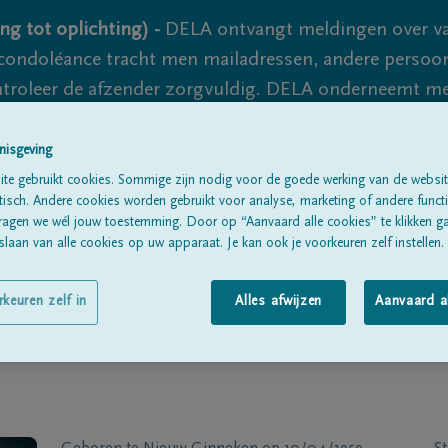
ng tot oplichting) -
DELA ontvangt meldingen over va
ondoléance tracht men mailadressen, andere persoon
controleer de afzender zorgvuldig. DELA onderneemt m
 nooit volledig uit te sluiten, dus blijf waakzaam.
nisgeving
te gebruikt cookies. Sommige zijn nodig voor de goede werking van de websit
sch. Andere cookies worden gebruikt voor analyse, marketing of andere functio
Alle rouwberichten
Over ons
B
ragen we wél jouw toestemming. Door op “Aanvaard alle cookies” te klikken g
laan van alle cookies op uw apparaat. Je kan ook je voorkeuren zelf instellen.
rkeuren zelf in
Alles afwijzen
Aanvaard a