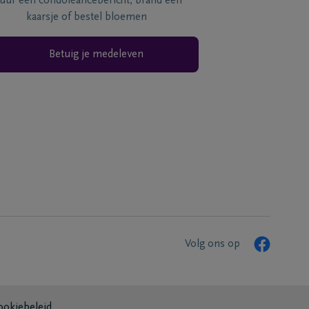
tuur een condoléancebericht, brand een
kaarsje of bestel bloemen
Betuig je medeleven
Volg ons op
ookiebeleid