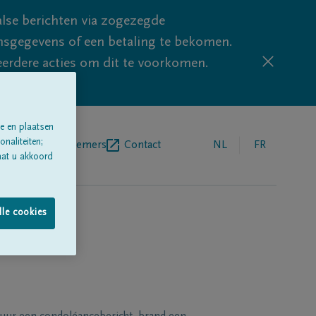
lse berichten via zogezegde
sgegevens of een betaling te bekomen.
eerdere acties om dit te voorkomen.
e en plaatsen
naliteiten;
egrafenisondernemers
Contact
NL
FR
aat u akkoord
lle cookies