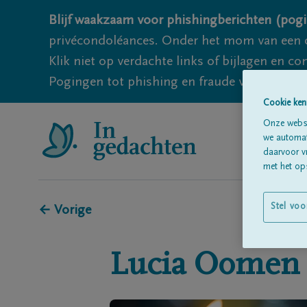
Blijf waakzaam voor phishingberichten (pogi
privécondoléances. Onder het mom van een c
Klik niet op verdachte links of bijlagen en 
Pogingen tot phishing en fraude vallen echter
Cookie ken
Onze websi
we automati
daarvoor v
met het ops
Stel voo
← Vorige
Lucia
Oomen