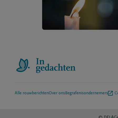
Alle rouwberichten
Over ons
Begrafenisondernemers
C
© DELA
Ge