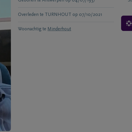
Geboren te
Antwerpen
op
04/07/1937
S
Overleden te
TURNHOUT
op
07/10/2021
Woonachtig te
Minderhout