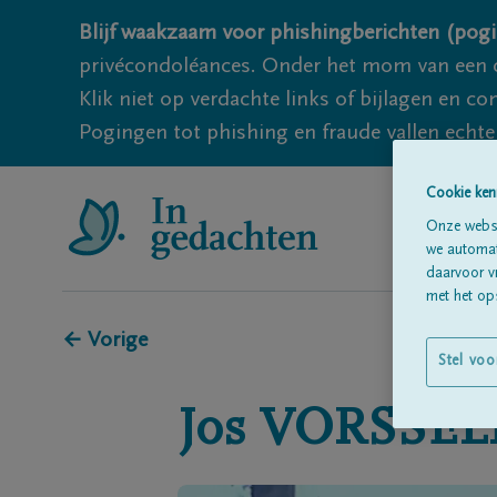
Blijf waakzaam voor phishingberichten (pogi
privécondoléances. Onder het mom van een c
Klik niet op verdachte links of bijlagen en 
Pogingen tot phishing en fraude vallen echter
Cookie ken
Onze websi
we automati
daarvoor v
met het ops
← Vorige
Stel voo
Jos
VORSSE