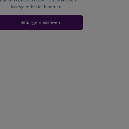
tuur een condoléancebericht, brand een
kaarsje of bestel bloemen
Betuig je medeleven