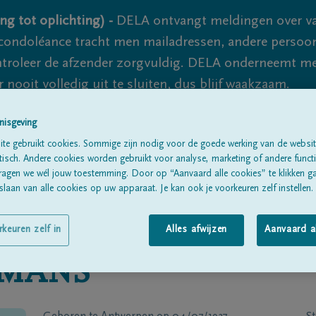
ng tot oplichting) -
DELA ontvangt meldingen over va
ondoléance tracht men mailadressen, andere persoon
controleer de afzender zorgvuldig. DELA onderneemt m
 nooit volledig uit te sluiten, dus blijf waakzaam.
nisgeving
te gebruikt cookies. Sommige zijn nodig voor de goede werking van de websit
Alle rouwberichten
Over ons
B
sch. Andere cookies worden gebruikt voor analyse, marketing of andere functio
ragen we wél jouw toestemming. Door op “Aanvaard alle cookies” te klikken g
laan van alle cookies op uw apparaat. Je kan ook je voorkeuren zelf instellen.
rkeuren zelf in
Alles afwijzen
Aanvaard a
LMANS