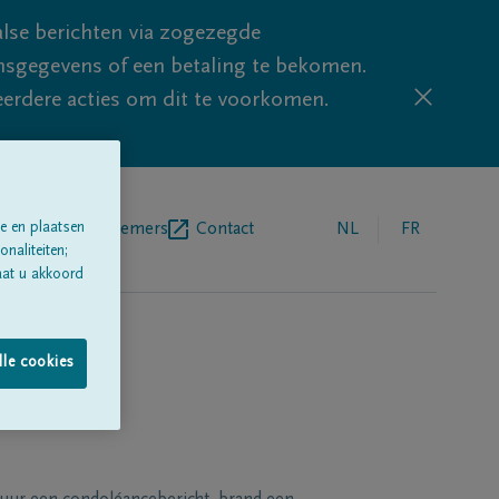
lse berichten via zogezegde
sgegevens of een betaling te bekomen.
eerdere acties om dit te voorkomen.
e en plaatsen
egrafenisondernemers
Contact
NL
FR
naliteiten;
aat u akkoord
lle cookies