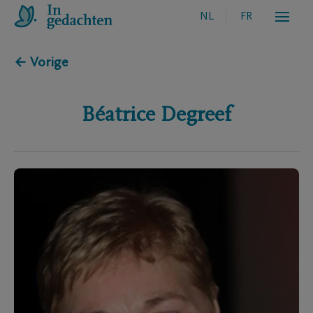
NL
FR
← Vorige
Béatrice
Degreef