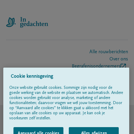
Alle rouwberichten
Over ons
Begrafenisondernemers
Contact
Cookie kennisgeving
Onze website gebruikt cookies. Sommige zijn nodig voor de
goede werking van de website en plaatsen we automatisch. Andere
Volg ons op
cookies worden gebruikt voor analyse, marketing of andere
functionaliteiten; daarvoor vragen we wél jouw toestemming. Door
op “Aanvaard alle cookies” te klikken gaat u akkoord met het
© DELA
opslaan van alle cookies op uw apparaat. Je kan ook je
voorkeuren zelf instellen.
Gebruiksvoorwaarden
Aanvaard alle cookies
Alles afwijzen