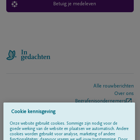
Betuig je medeleven
Alle rouwberichten
Over ons
Begrafenisondernemers
Contact
Cookie kennisgeving
Onze website gebruikt cookies. Sommige zijn nodig voor de
goede werking van de website en plaatsen we automatisch. Andere
Volg ons op
cookies worden gebruikt voor analyse, marketing of andere
functionaliteiten; daarvoor vragen we wél jouw toestemming. Door