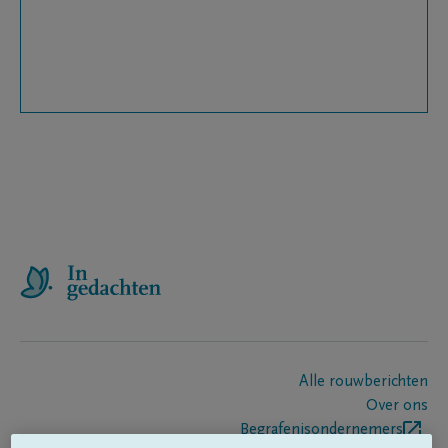
Alle rouwberichten
Over ons
Begrafenisondernemers