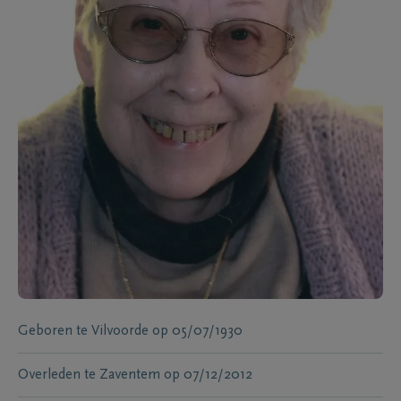
Geboren te
Vilvoorde
op
05/07/1930
Overleden te
Zaventem
op
07/12/2012