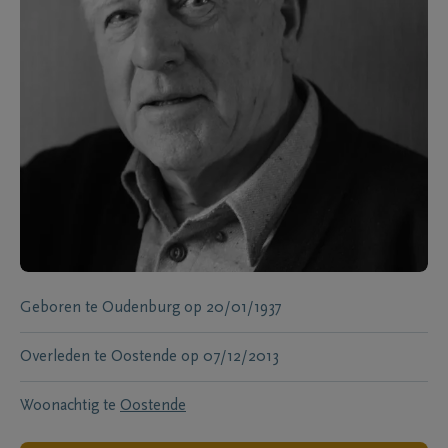
Geboren te
Oudenburg
op
20/01/1937
Overleden te
Oostende
op
07/12/2013
Woonachtig te
Oostende