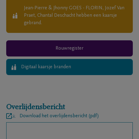
Jean-Pierre & Jhonny GOES - FLORIN, Jozef Van
Praet, Chantal Deschacht
hebben een kaarsje
gebrand.
Rouwregister
Digitaal kaarsje branden
Overlijdensbericht
Download het overlijdensbericht (pdf)