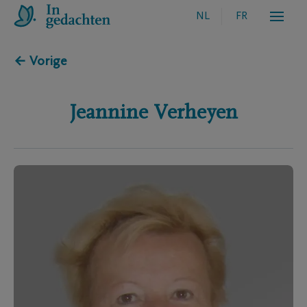
NL
FR
← Vorige
Jeannine
Verheyen