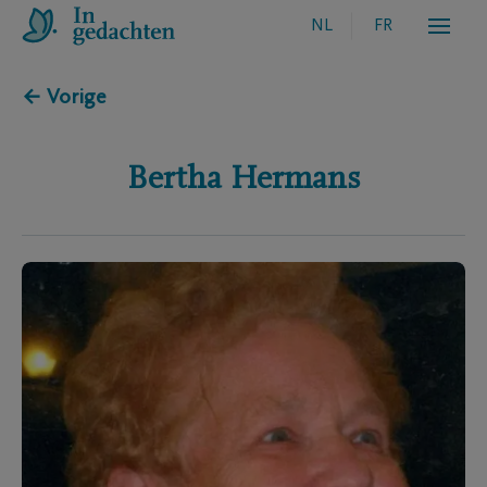
NL
FR
← Vorige
Bertha
Hermans