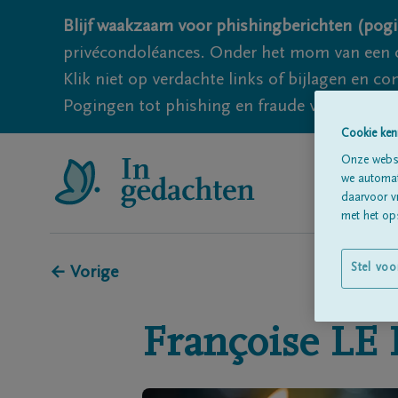
Blijf waakzaam voor phishingberichten (pogi
privécondoléances. Onder het mom van een c
Klik niet op verdachte links of bijlagen en 
Pogingen tot phishing en fraude vallen echter
Cookie ken
Onze websi
we automati
daarvoor v
met het ops
Stel voo
← Vorige
Françoise
LE