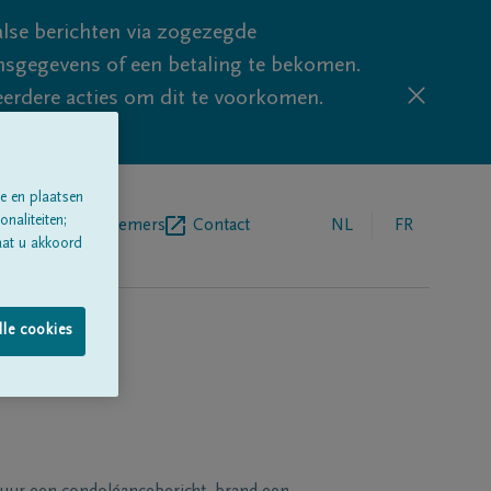
lse berichten via zogezegde
sgegevens of een betaling te bekomen.
eerdere acties om dit te voorkomen.
e en plaatsen
naliteiten;
egrafenisondernemers
Contact
NL
FR
aat u akkoord
lle cookies