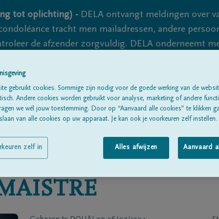
ng tot oplichting) -
DELA ontvangt meldingen over va
ondoléance tracht men mailadressen, andere persoon
controleer de afzender zorgvuldig. DELA onderneemt m
 nooit volledig uit te sluiten, dus blijf waakzaam.
nisgeving
te gebruikt cookies. Sommige zijn nodig voor de goede werking van de websit
sch. Andere cookies worden gebruikt voor analyse, marketing of andere functio
Alle rouwberichten
Over ons
B
ragen we wél jouw toestemming. Door op “Aanvaard alle cookies” te klikken g
laan van alle cookies op uw apparaat. Je kan ook je voorkeuren zelf instellen.
rkeuren zelf in
Alles afwijzen
Aanvaard a
 MAISTRE