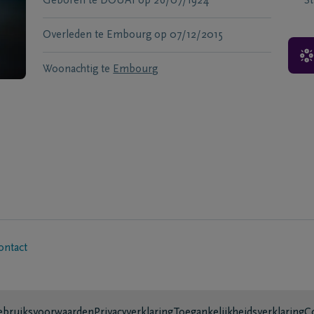
Geboren te
DOUAI
op
26/07/1924
S
Overleden te
Embourg
op
07/12/2015
Woonachtig te
Embourg
ontact
bruiksvoorwaarden
Privacyverklaring
Toegankelijkheidsverklaring
C