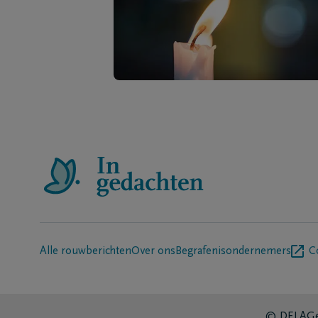
Alle rouwberichten
Over ons
Begrafenisondernemers
C
© DELA
Ge