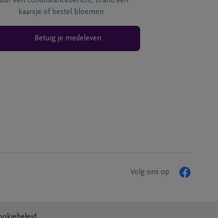
tuur een condoléancebericht, brand een
kaarsje of bestel bloemen
Betuig je medeleven
Volg ons op
ookiebeleid