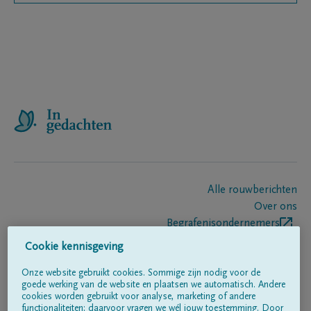
Alle rouwberichten
Over ons
Begrafenisondernemers
Contact
Cookie kennisgeving
Onze website gebruikt cookies. Sommige zijn nodig voor de
goede werking van de website en plaatsen we automatisch. Andere
Volg ons op
cookies worden gebruikt voor analyse, marketing of andere
functionaliteiten; daarvoor vragen we wél jouw toestemming. Door