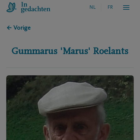
NL
FR
← Vorige
Gummarus 'Marus'
Roelants