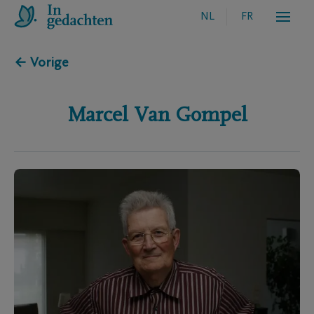
NL
FR
← Vorige
Marcel
Van Gompel