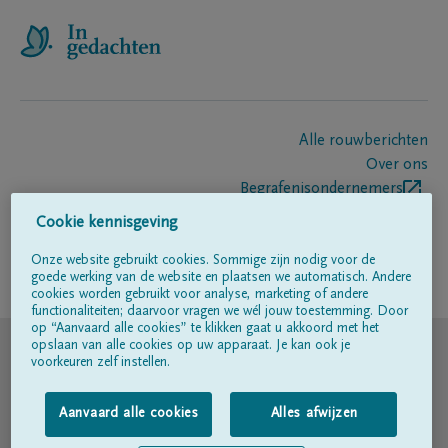
Alle rouwberichten
Over ons
Begrafenisondernemers
Contact
Cookie kennisgeving
Onze website gebruikt cookies. Sommige zijn nodig voor de
goede werking van de website en plaatsen we automatisch. Andere
Volg ons op
cookies worden gebruikt voor analyse, marketing of andere
functionaliteiten; daarvoor vragen we wél jouw toestemming. Door
op “Aanvaard alle cookies” te klikken gaat u akkoord met het
© DELA
opslaan van alle cookies op uw apparaat. Je kan ook je
voorkeuren zelf instellen.
Gebruiksvoorwaarden
Aanvaard alle cookies
Alles afwijzen
Privacyverklaring