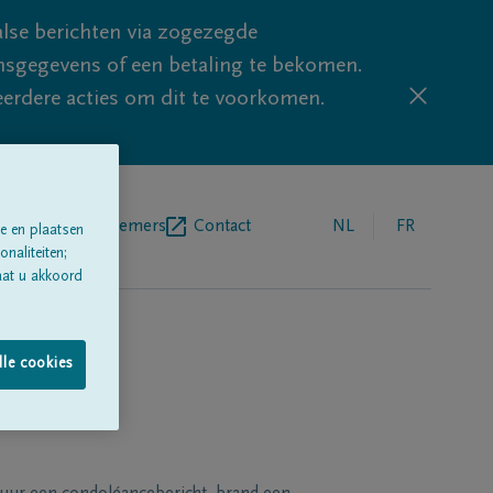
lse berichten via zogezegde
sgegevens of een betaling te bekomen.
eerdere acties om dit te voorkomen.
egrafenisondernemers
Contact
NL
FR
e en plaatsen
naliteiten;
aat u akkoord
lle cookies