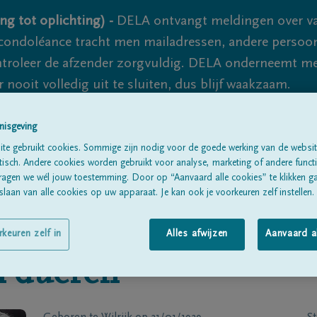
ng tot oplichting) -
DELA ontvangt meldingen over va
ondoléance tracht men mailadressen, andere persoon
controleer de afzender zorgvuldig. DELA onderneemt m
 nooit volledig uit te sluiten, dus blijf waakzaam.
nisgeving
Alle rouwberichten
Over ons
B
te gebruikt cookies. Sommige zijn nodig voor de goede werking van de websit
sch. Andere cookies worden gebruikt voor analyse, marketing of andere functio
ragen we wél jouw toestemming. Door op “Aanvaard alle cookies” te klikken g
laan van alle cookies op uw apparaat. Je kan ook je voorkeuren zelf instellen.
rkeuren zelf in
Alles afwijzen
Aanvaard a
 dueren