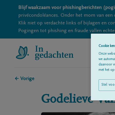
Blijf waakzaam voor phishingberichten (pogi
privécondoléances. Onder het mom van een c
Klik niet op verdachte links of bijlagen en 
Pogingen tot phishing en fraude vallen echter
Cookie ken
Onze websi
we automati
daarvoor v
met het ops
← Vorige
Stel voo
Godelieve
Van