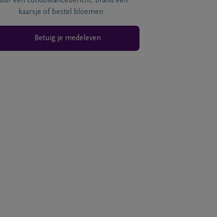
tuur een condoléancebericht, brand een
kaarsje of bestel bloemen
Betuig je medeleven