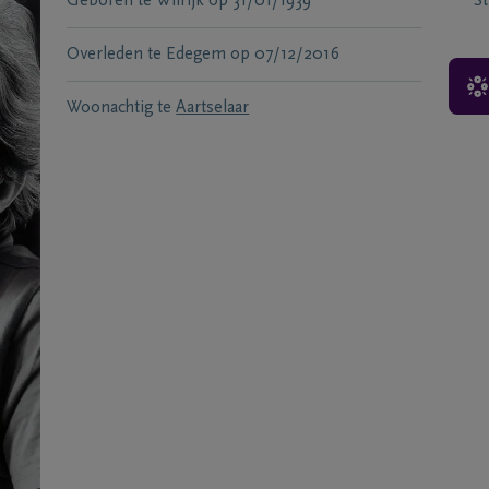
Geboren te
Wilrijk
op
31/01/1939
S
Overleden te
Edegem
op
07/12/2016
Woonachtig te
Aartselaar