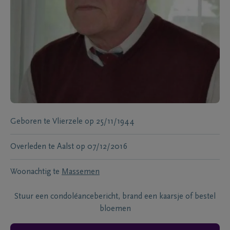
Geboren te
Vlierzele
op
25/11/1944
Overleden te
Aalst
op
07/12/2016
Woonachtig te
Massemen
Stuur een condoléancebericht, brand een kaarsje of bestel
bloemen