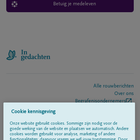
Betuig je medeleven
Alle rouwberichten
Over ons
Begrafenisondernemers
Contact
Cookie kennisgeving
Onze website gebruikt cookies. Sommige zijn nodig voor de
goede werking van de website en plaatsen we automatisch. Andere
Volg ons op
cookies worden gebruikt voor analyse, marketing of andere
functionaliteiten; daarvoor vragen we wél jouw toestemming. Door