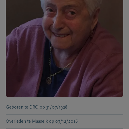
Geboren te
DRO
op
31/07/1928
Overleden te
Maaseik
op
07/12/2016