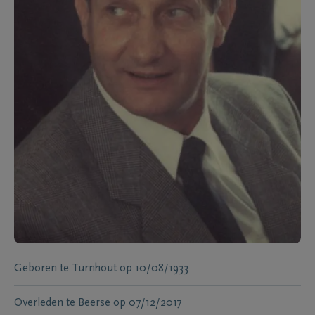
Geboren te
Turnhout
op
10/08/1933
Overleden te
Beerse
op
07/12/2017