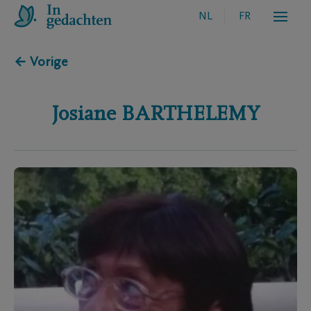
NL
FR
← Vorige
Josiane
BARTHELEMY