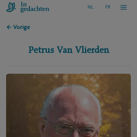
NL
FR
← Vorige
Petrus
Van Vlierden