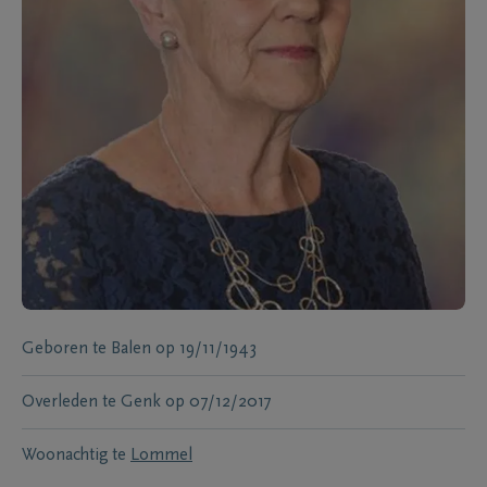
Geboren te
Balen
op
19/11/1943
Overleden te
Genk
op
07/12/2017
Woonachtig te
Lommel