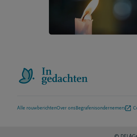
Alle rouwberichten
Over ons
Begrafenisondernemers
C
© DELA
Ge