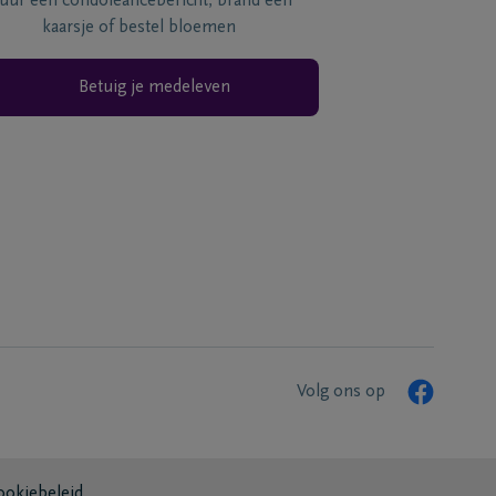
tuur een condoléancebericht, brand een
kaarsje of bestel bloemen
Betuig je medeleven
Volg ons op
ookiebeleid