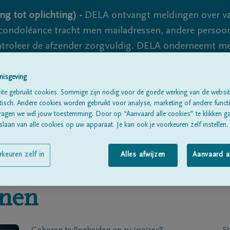
ng tot oplichting) -
DELA ontvangt meldingen over va
ondoléance tracht men mailadressen, andere persoon
controleer de afzender zorgvuldig. DELA onderneemt m
 nooit volledig uit te sluiten, dus blijf waakzaam.
nisgeving
te gebruikt cookies. Sommige zijn nodig voor de goede werking van de websit
sch. Andere cookies worden gebruikt voor analyse, marketing of andere functio
Alle rouwberichten
Over ons
B
ragen we wél jouw toestemming. Door op “Aanvaard alle cookies” te klikken g
laan van alle cookies op uw apparaat. Je kan ook je voorkeuren zelf instellen.
rkeuren zelf in
Alles afwijzen
Aanvaard a
nnen