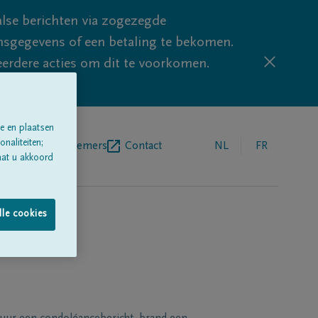
lse berichten via zogezegde
sgegevens of een betaling te bekomen.
eerdere acties om dit te voorkomen.
e en plaatsen
naliteiten;
egrafenisondernemers
Contact
NL
FR
aat u akkoord
lle cookies