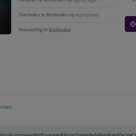
Geboren te
Bonheiden
op
05/07/1938
S
Overleden te
Bonheiden
op
07/12/2017
Woonachtig te
Bonheiden
ontact
bruiksvoorwaarden
Privacyverklaring
Toegankelijkheidsverklaring
C