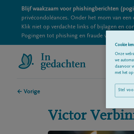
Blijf waakzaam voor phishingberichten (pogi
privécondoléances. Onder het mom van een c
Klik niet op verdachte links of bijlagen en 
Pogingen tot phishing en fraude vallen echter
Cookie ken
Onze websi
we automati
daarvoor v
met het ops
Stel voo
← Vorige
Victor
Verbi