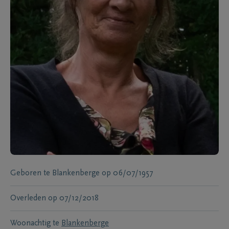
Geboren te
Blankenberge
op
06/07/1957
Overleden
op
07/12/2018
Woonachtig te
Blankenberge