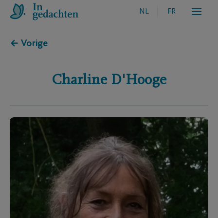
NL
FR
← Vorige
Charline
D'Hooge