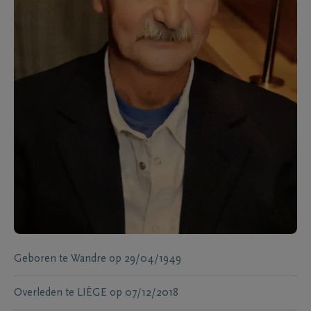
Geboren te
Wandre
op
29/04/1949
Overleden te
LIÈGE
op
07/12/2018