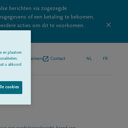
lse berichten via zogezegde
sgegevens of een betaling te bekomen.
eerdere acties om dit te voorkomen.
e en plaatsen
egrafenisondernemers
Contact
NL
FR
naliteiten;
aat u akkoord
lle cookies