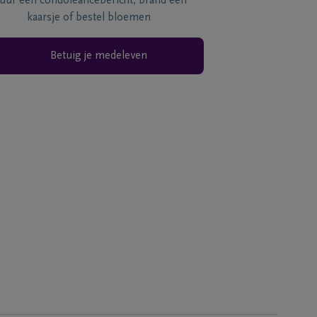
tuur een condoléancebericht, brand een
kaarsje of bestel bloemen
Betuig je medeleven