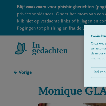
Blijf waakzaam voor phishingberichten (pogi
privécondoléances. Onder het mom van een c
Klik niet op verdachte links of bijlagen en 
Pogingen tot phishing en fraude vallen echter
Cookie ken
Onze websi
we automati
daarvoor v
met het ops
← Vorige
Stel voo
Monique
GL