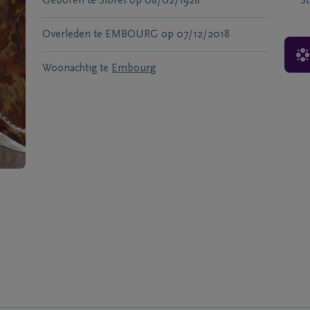
Geboren te
Sibret
op
08/02/1928
S
Overleden te
EMBOURG
op
07/12/2018
Woonachtig te
Embourg