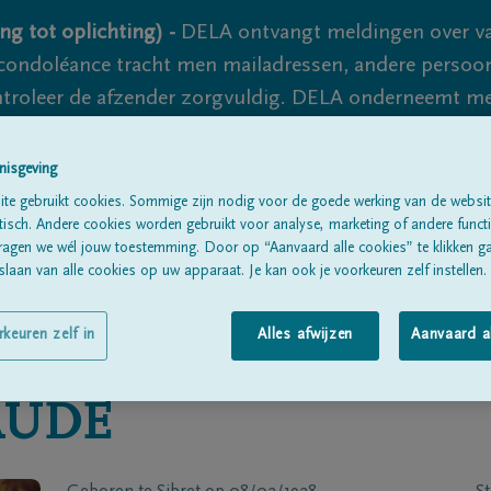
ng tot oplichting) -
DELA ontvangt meldingen over va
ondoléance tracht men mailadressen, andere persoon
controleer de afzender zorgvuldig. DELA onderneemt m
 nooit volledig uit te sluiten, dus blijf waakzaam.
nisgeving
te gebruikt cookies. Sommige zijn nodig voor de goede werking van de websit
Alle rouwberichten
Over ons
B
sch. Andere cookies worden gebruikt voor analyse, marketing of andere functio
ragen we wél jouw toestemming. Door op “Aanvaard alle cookies” te klikken g
laan van alle cookies op uw apparaat. Je kan ook je voorkeuren zelf instellen.
rkeuren zelf in
Alles afwijzen
Aanvaard a
AUDE