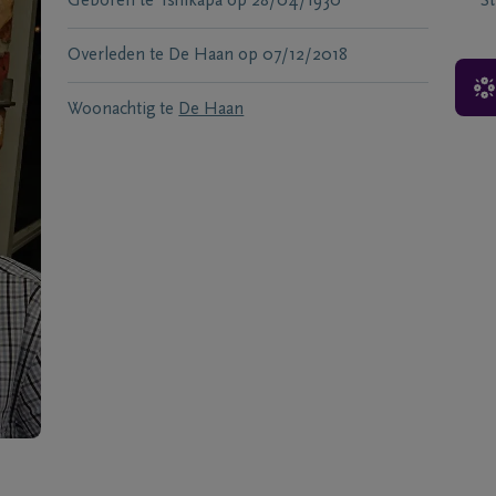
Geboren te
Tshikapa
op
28/04/1930
S
Overleden te
De Haan
op
07/12/2018
Woonachtig te
De Haan