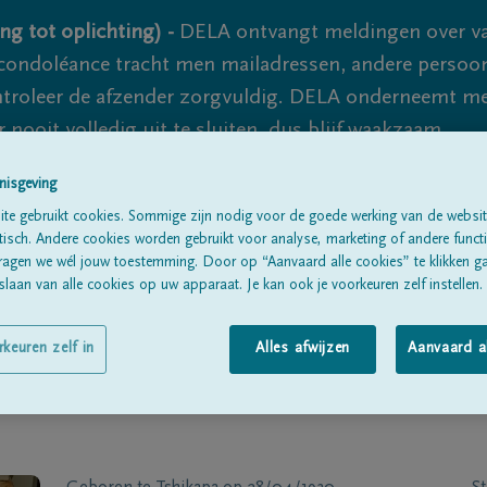
ng tot oplichting) -
DELA ontvangt meldingen over va
ondoléance tracht men mailadressen, andere persoon
controleer de afzender zorgvuldig. DELA onderneemt m
 nooit volledig uit te sluiten, dus blijf waakzaam.
nisgeving
te gebruikt cookies. Sommige zijn nodig voor de goede werking van de websit
Alle rouwberichten
Over ons
B
sch. Andere cookies worden gebruikt voor analyse, marketing of andere functio
ragen we wél jouw toestemming. Door op “Aanvaard alle cookies” te klikken g
laan van alle cookies op uw apparaat. Je kan ook je voorkeuren zelf instellen.
rkeuren zelf in
Alles afwijzen
Aanvaard a