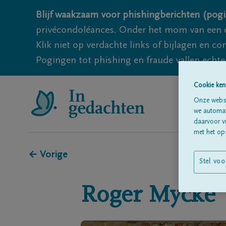
Blijf waakzaam voor phishingberichten (pogi
privécondoléances. Onder het mom van een c
Klik niet op verdachte links of bijlagen en 
Pogingen tot phishing en fraude vallen echter
Cookie ken
Onze websi
we automati
daarvoor v
met het ops
← Vorige
Stel voo
Roger
Mycke