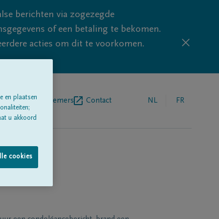
lse berichten via zogezegde
sgegevens of een betaling te bekomen.
eerdere acties om dit te voorkomen.
e en plaatsen
egrafenisondernemers
Contact
NL
FR
naliteiten;
aat u akkoord
lle cookies