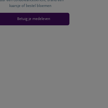
tuur een condoléancebericht, brand een
kaarsje of bestel bloemen
Betuig je medeleven