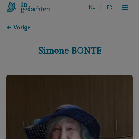
NL
FR
← Vorige
Simone
BONTE