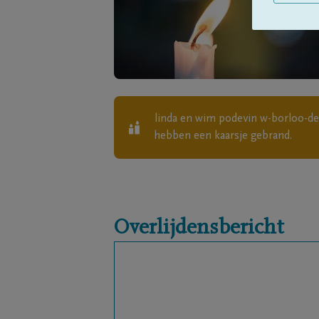
linda en wim podevin w-borloo-de
hebben een kaarsje gebrand.
Overlijdensbericht