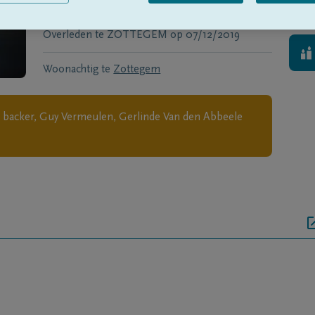
Geboren te
Erwetegem
op
20/10/1932
Overleden te
ZOTTEGEM
op
07/12/2019
Woonachtig te
Zottegem
 backer, Guy Vermeulen, Gerlinde Van den Abbeele