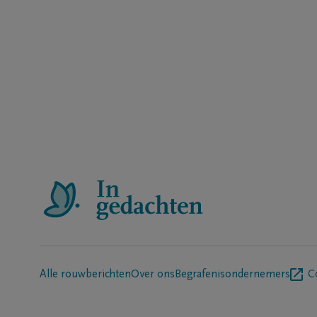
Alle rouwberichten
Over ons
Begrafenisondernemers
C