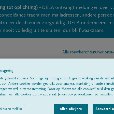
ng tot oplichting) -
DELA ontvangt meldingen over va
ondoléance tracht men mailadressen, andere persoon
controleer de afzender zorgvuldig. DELA onderneemt m
 nooit volledig uit te sluiten, dus blijf waakzaam.
Alle rouwberichten
Over ons
B
nisgeving
te gebruikt cookies. Sommige zijn nodig voor de goede werking van de websit
sch. Andere cookies worden gebruikt voor analyse, marketing of andere functio
ragen we wél jouw toestemming. Door op “Aanvaard alle cookies” te klikken g
erlinck
laan van alle cookies op uw apparaat. Je kan ook je voorkeuren zelf instellen.
rkeuren zelf in
Alles afwijzen
Aanvaard a