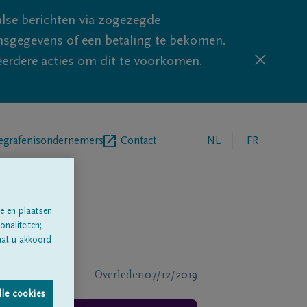
lse berichten via zogezegde
sgegevens of een betaling te bekomen.
eerdere acties om dit te voorkomen.
egrafenisondernemers
Contact
NL
FR
e en plaatsen
naliteiten;
aat u akkoord
Overleden
07/12/2019
lle cookies