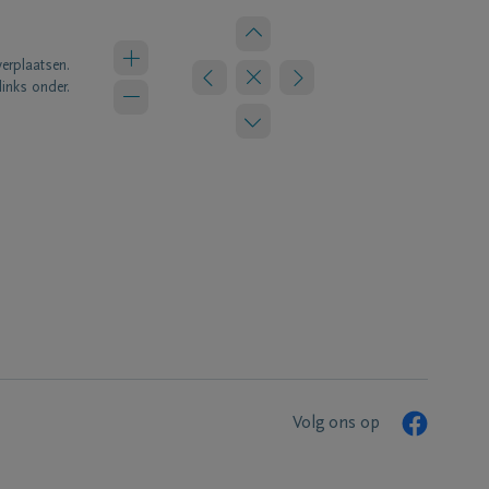
verplaatsen.
links onder.
Volg ons op