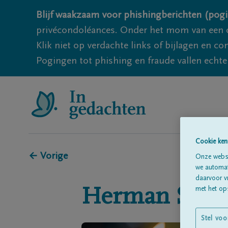
Blijf waakzaam voor phishingberichten (pogi
privécondoléances. Onder het mom van een c
Klik niet op verdachte links of bijlagen en 
Pogingen tot phishing en fraude vallen echter
Cookie ken
← Vorige
Onze websi
we automati
daarvoor v
Herman
Sche
met het ops
Stel voo