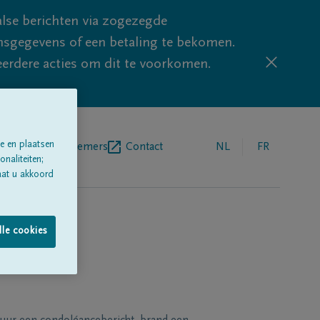
lse berichten via zogezegde
sgegevens of een betaling te bekomen.
eerdere acties om dit te voorkomen.
e en plaatsen
egrafenisondernemers
Contact
NL
FR
naliteiten;
aat u akkoord
lle cookies