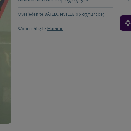
Geboren te
Hamoir
op
09/07/1928
S
Overleden te
BAILLONVILLE
op
07/12/2019
Woonachtig te
Hamoir