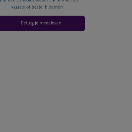
tuur een condoléancebericht, brand een
kaarsje of bestel bloemen
Betuig je medeleven