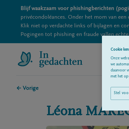
Blijf waakzaam voor phishingberichten (pogi
privécondoléances. Onder het mom van een c
Klik niet op verdachte links of bijlagen en 
Pogingen tot phishing en fraude vallen echter
Cookie ken
Onze websi
we automati
daarvoor v
met het ops
← Vorige
Stel voo
Léona
MARE