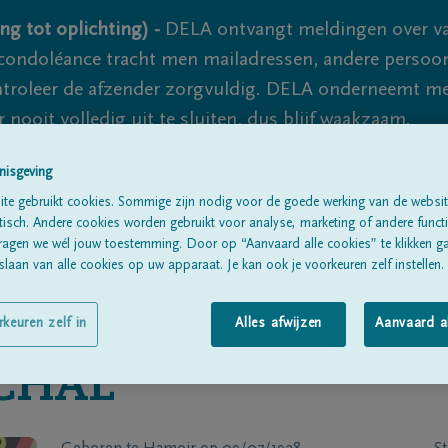
ng tot oplichting) -
DELA ontvangt meldingen over va
ondoléance tracht men mailadressen, andere persoon
controleer de afzender zorgvuldig. DELA onderneemt m
 nooit volledig uit te sluiten, dus blijf waakzaam.
nisgeving
te gebruikt cookies. Sommige zijn nodig voor de goede werking van de websit
Alle rouwberichten
Over ons
B
sch. Andere cookies worden gebruikt voor analyse, marketing of andere functio
ragen we wél jouw toestemming. Door op “Aanvaard alle cookies” te klikken g
laan van alle cookies op uw apparaat. Je kan ook je voorkeuren zelf instellen.
rkeuren zelf in
Alles afwijzen
Aanvaard a
CHAL