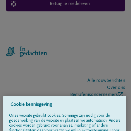
Betuig je medeleven
Alle rouwberichten
Over ons
Begrafenisondernemers
Contact
Cookie kennisgeving
Onze website gebruikt cookies. Sommige zijn nodig voor de
goede werking van de website en plaatsen we automatisch. Andere
Volg ons op
cookies worden gebruikt voor analyse, marketing of andere
functionaliteiten; daarvoor vragen we wél jouw toestemming. Door