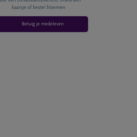
tuur een condoléancebericht, brand een
kaarsje of bestel bloemen
Betuig je medeleven