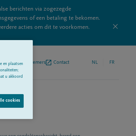
lse berichten via zogezegde
sgegevens of een betaling te bekomen.
eerdere acties om dit te voorkomen.
egrafenisondernemers
Contact
NL
FR
e en plaatsen
naliteiten;
aat u akkoord
lle cookies