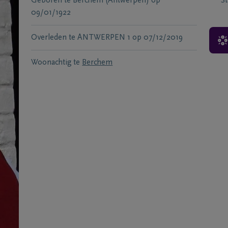
Geboren te
Berchem (Antwerpen)
op
S
09/01/1922
Overleden te
ANTWERPEN 1
op
07/12/2019
Woonachtig te
Berchem