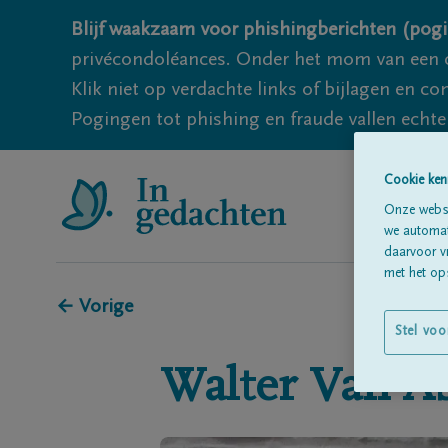
Blijf waakzaam voor phishingberichten (pogi
privécondoléances. Onder het mom van een c
Klik niet op verdachte links of bijlagen en 
Pogingen tot phishing en fraude vallen echter
Cookie ken
Onze websi
we automati
daarvoor v
met het ops
← Vorige
Stel voo
Walter
Van A