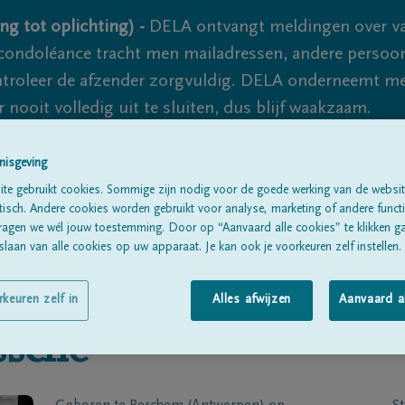
ng tot oplichting) -
DELA ontvangt meldingen over va
ondoléance tracht men mailadressen, andere persoon
controleer de afzender zorgvuldig. DELA onderneemt m
 nooit volledig uit te sluiten, dus blijf waakzaam.
nisgeving
Alle rouwberichten
Over ons
B
te gebruikt cookies. Sommige zijn nodig voor de goede werking van de websit
sch. Andere cookies worden gebruikt voor analyse, marketing of andere functio
ragen we wél jouw toestemming. Door op “Aanvaard alle cookies” te klikken g
laan van alle cookies op uw apparaat. Je kan ook je voorkeuren zelf instellen.
rkeuren zelf in
Alles afwijzen
Aanvaard a
ssche