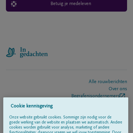
Betuig je medeleven
Alle rouwberichten
Over ons
Begrafenisondernemers
Contact
Cookie kennisgeving
Onze website gebruikt cookies. Sommige zijn nodig voor de
goede werking van de website en plaatsen we automatisch. Andere
Volg ons op
cookies worden gebruikt voor analyse, marketing of andere
functionaliteiten; daarvoor vragen we wél jouw toestemming. Door