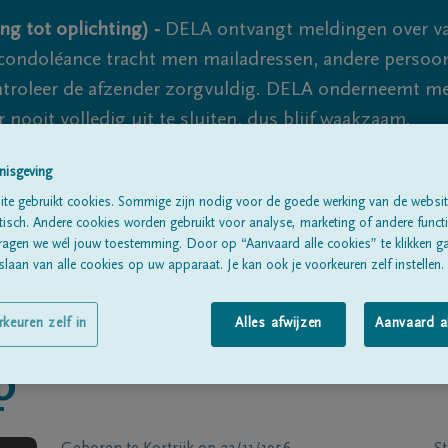
ng tot oplichting) -
DELA ontvangt meldingen over va
ondoléance tracht men mailadressen, andere persoon
controleer de afzender zorgvuldig. DELA onderneemt m
 nooit volledig uit te sluiten, dus blijf waakzaam.
nisgeving
te gebruikt cookies. Sommige zijn nodig voor de goede werking van de websit
Alle rouwberichten
Over ons
B
sch. Andere cookies worden gebruikt voor analyse, marketing of andere functio
ragen we wél jouw toestemming. Door op “Aanvaard alle cookies” te klikken g
laan van alle cookies op uw apparaat. Je kan ook je voorkeuren zelf instellen.
rkeuren zelf in
Alles afwijzen
Aanvaard a
p