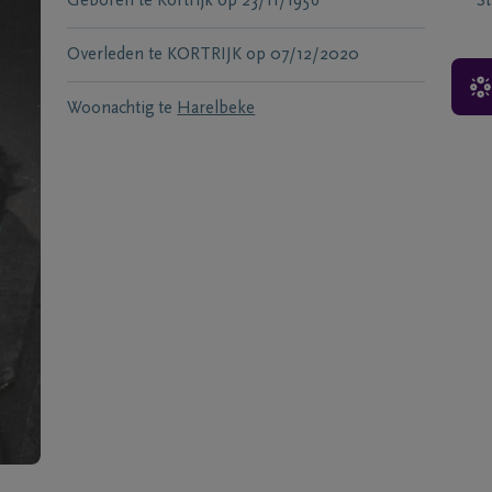
Geboren te
Kortrijk
op
23/11/1956
S
Overleden te
KORTRIJK
op
07/12/2020
Woonachtig te
Harelbeke