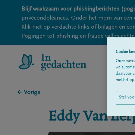
Blijf waakzaam voor phishingberichten (pogi
privécondoléances. Onder het mom van een c
Klik niet op verdachte links of bijlagen en 
Pogingen tot phishing en fraude vallen echter
Cookie ken
Onze websi
we automati
daarvoor v
met het ops
← Vorige
Stel voo
Eddy
Van her