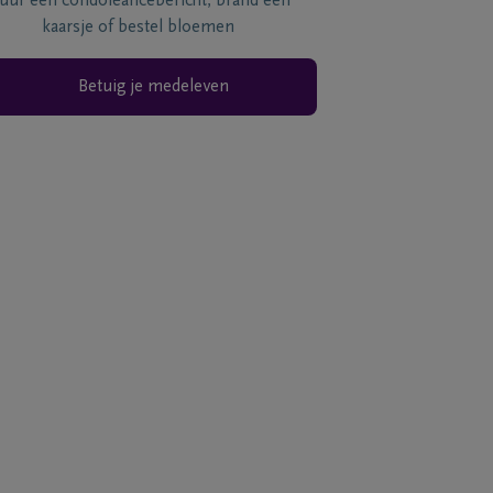
tuur een condoléancebericht, brand een
kaarsje of bestel bloemen
Betuig je medeleven