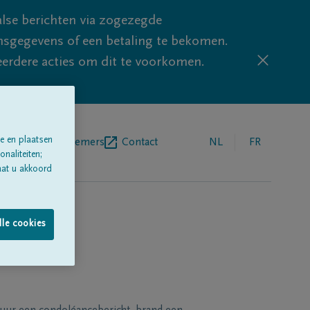
lse berichten via zogezegde
sgegevens of een betaling te bekomen.
eerdere acties om dit te voorkomen.
e en plaatsen
egrafenisondernemers
Contact
NL
FR
naliteiten;
aat u akkoord
lle cookies