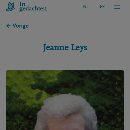
NL
FR
← Vorige
Jeanne
Leys