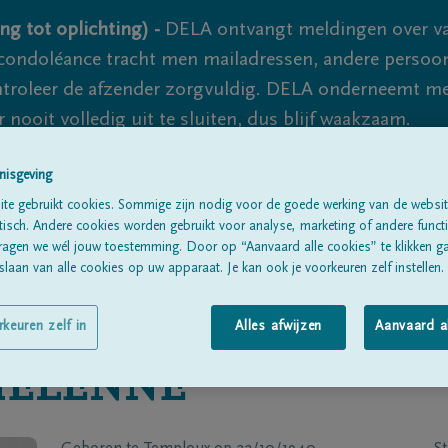
ng tot oplichting) -
DELA ontvangt meldingen over va
ondoléance tracht men mailadressen, andere persoon
controleer de afzender zorgvuldig. DELA onderneemt m
 nooit volledig uit te sluiten, dus blijf waakzaam.
nisgeving
Alle rouwberichten
Over ons
B
te gebruikt cookies. Sommige zijn nodig voor de goede werking van de websit
sch. Andere cookies worden gebruikt voor analyse, marketing of andere functio
ragen we wél jouw toestemming. Door op “Aanvaard alle cookies” te klikken g
laan van alle cookies op uw apparaat. Je kan ook je voorkeuren zelf instellen.
rkeuren zelf in
Alles afwijzen
Aanvaard a
ELENNE