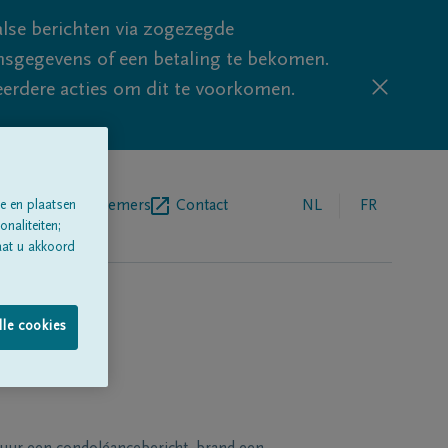
lse berichten via zogezegde
sgegevens of een betaling te bekomen.
eerdere acties om dit te voorkomen.
egrafenisondernemers
Contact
NL
FR
e en plaatsen
naliteiten;
aat u akkoord
lle cookies