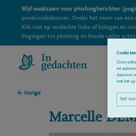
Blijf waakzaam voor phishingberichten (pogi
privécondoléances. Onder het mom van een c
Klik niet op verdachte links of bijlagen en 
Pogingen tot phishing en fraude vallen echter
Cookie ken
Onze websi
we automati
daarvoor v
met het ops
← Vorige
Stel voo
Marcelle
DEM