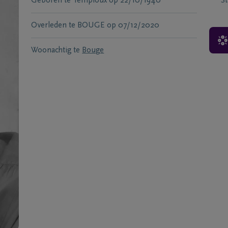
Geboren te
Temploux
op
22/10/1940
S
Overleden te
BOUGE
op
07/12/2020
Woonachtig te
Bouge