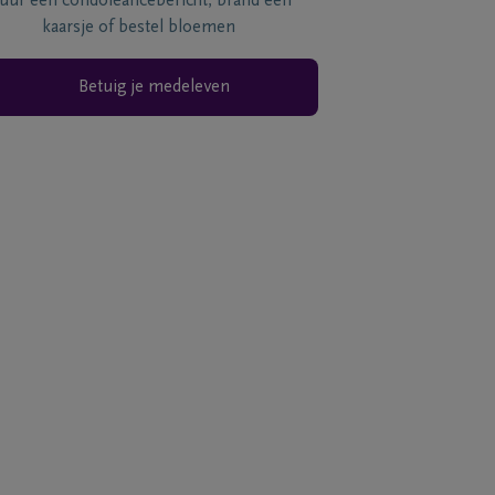
tuur een condoléancebericht, brand een
kaarsje of bestel bloemen
Betuig je medeleven