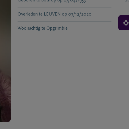
Geboren te
Bottrop
op
27/04/1953
S
Overleden te
LEUVEN
op
07/12/2020
Woonachtig te
Opgrimbie