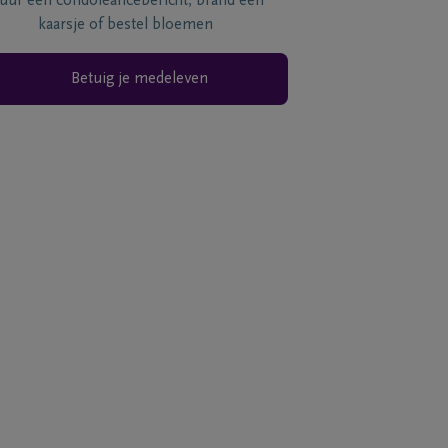
tuur een condoléancebericht, brand een
kaarsje of bestel bloemen
Betuig je medeleven