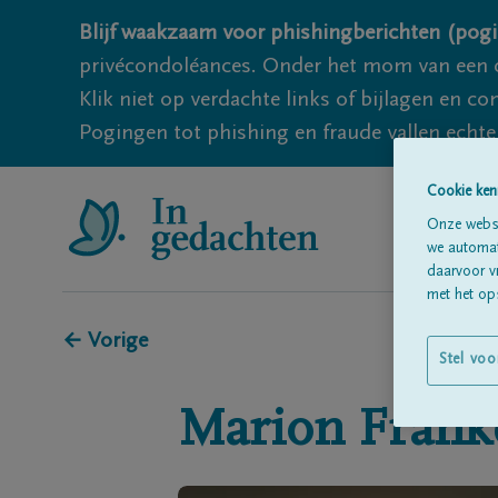
Blijf waakzaam voor phishingberichten (pogi
privécondoléances. Onder het mom van een c
Klik niet op verdachte links of bijlagen en 
Pogingen tot phishing en fraude vallen echter
Cookie ken
Onze websi
we automati
daarvoor v
met het ops
← Vorige
Stel voo
Marion
Frank