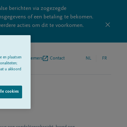
lse berichten via zogezegde
sgegevens of een betaling te bekomen.
eerdere acties om dit te voorkomen.
e en plaatsen
egrafenisondernemers
Contact
NL
FR
naliteiten;
aat u akkoord
lle cookies