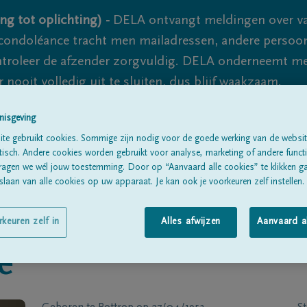
ng tot oplichting) -
DELA ontvangt meldingen over va
ondoléance tracht men mailadressen, andere persoon
controleer de afzender zorgvuldig. DELA onderneemt m
 nooit volledig uit te sluiten, dus blijf waakzaam.
nisgeving
te gebruikt cookies. Sommige zijn nodig voor de goede werking van de websit
Alle rouwberichten
Over ons
B
sch. Andere cookies worden gebruikt voor analyse, marketing of andere functio
ragen we wél jouw toestemming. Door op “Aanvaard alle cookies” te klikken g
laan van alle cookies op uw apparaat. Je kan ook je voorkeuren zelf instellen.
rkeuren zelf in
Alles afwijzen
Aanvaard a
e