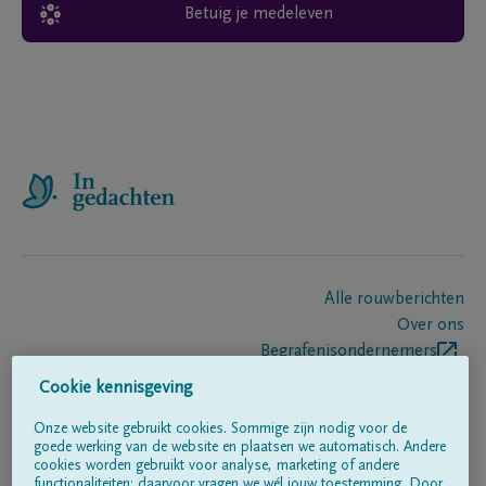
Betuig je medeleven
Alle rouwberichten
Over ons
Begrafenisondernemers
Contact
Cookie kennisgeving
Onze website gebruikt cookies. Sommige zijn nodig voor de
goede werking van de website en plaatsen we automatisch. Andere
Volg ons op
cookies worden gebruikt voor analyse, marketing of andere
functionaliteiten; daarvoor vragen we wél jouw toestemming. Door