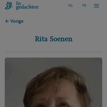
NL
FR
← Vorige
Rita
Soenen