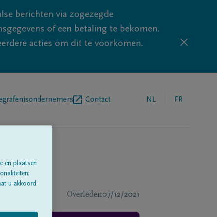
lse berichten via zogezegde
sgegevens of een betaling te bekomen.
eerdere acties om dit te voorkomen.
egrafenisondernemers
Contact
NL
FR
e en plaatsen
naliteiten;
aat u akkoord
Overleden
07/12/2021