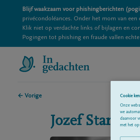
Blijf waakzaam voor phishingberichten (pogi
privécondoléances. Onder het mom van een c
Klik niet op verdachte links of bijlagen en 
Pogingen tot phishing en fraude vallen echter
← Vorige
Cookie ken
Onze websi
we automati
Jozef
Standae
daarvoor v
met het ops