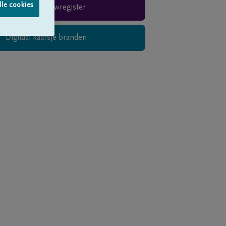
lle cookies
Rouwregister
Digitaal kaarsje branden