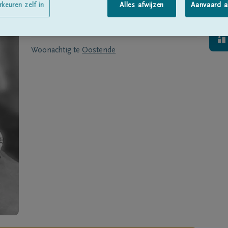
Geboren te
Waarschoot
op
07/10/1952
rkeuren zelf in
Alles afwijzen
Aanvaard a
Overleden te
Oostende
op
07/12/2021
Woonachtig te
Oostende