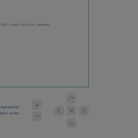
verplaatsen.
links onder.