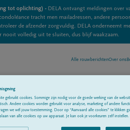
ng tot oplichting) -
DELA ontvangt meldingen over va
ondoléance tracht men mailadressen, andere persoon
controleer de afzender zorgvuldig. DELA onderneemt m
 nooit volledig uit te sluiten, dus blijf waakzaam.
Alle rouwberichten
Over ons
B
nisgeving
te gebruikt cookies. Sommige zijn nodig voor de goede werking van de websit
sch. Andere cookies worden gebruikt voor analyse, marketing of andere functio
rt
ragen we wél jouw toestemming. Door op “Aanvaard alle cookies” te klikken g
laan van alle cookies op uw apparaat. Je kan ook je voorkeuren zelf instellen.