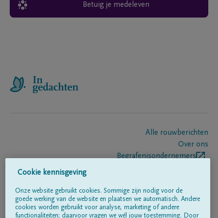
Betuig je medeleven
Alle rouwberichten
Over ons
Begrafenisondernemers
Contact
Cookie kennisgeving
Onze website gebruikt cookies. Sommige zijn nodig voor de
goede werking van de website en plaatsen we automatisch. Andere
Volg ons op
cookies worden gebruikt voor analyse, marketing of andere
functionaliteiten; daarvoor vragen we wél jouw toestemming. Door