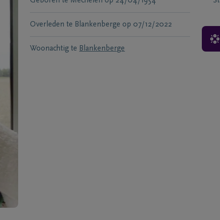
Geboren te
Mechelen
op
24/04/1954
S
Overleden te
Blankenberge
op
07/12/2022
Woonachtig te
Blankenberge