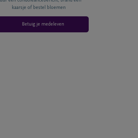
tuur een condoléancebericht, brand een
kaarsje of bestel bloemen
Betuig je medeleven