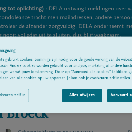
ng tot oplichting) -
DELA ontvangt meldingen over va
ondoléance tracht men mailadressen, andere persoon
controleer de afzender zorgvuldig. DELA onderneemt m
 nooit volledig uit te sluiten, dus blijf waakzaam.
nisgeving
te gebruikt cookies. Sommige zijn nodig voor de goede werking van de websit
Alle rouwberichten
Over ons
B
sch. Andere cookies worden gebruikt voor analyse, marketing of andere functio
ragen we wél jouw toestemming. Door op “Aanvaard alle cookies” te klikken g
laan van alle cookies op uw apparaat. Je kan ook je voorkeuren zelf instellen.
rkeuren zelf in
Alles afwijzen
Aanvaard a
 Broeck