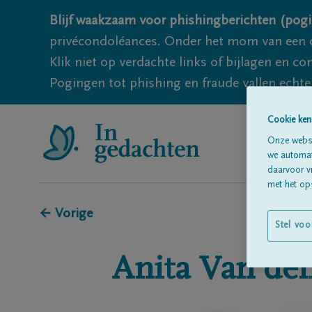
Blijf waakzaam voor phishingberichten (pogi
privécondoléances. Onder het mom van een c
Klik niet op verdachte links of bijlagen en 
Pogingen tot phishing en fraude vallen echter
Cookie ken
Onze websi
we automati
daarvoor v
met het ops
← Vorige
Stel voo
Anita
Van den