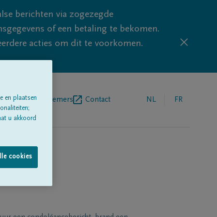
lse berichten via zogezegde
sgegevens of een betaling te bekomen.
eerdere acties om dit te voorkomen.
e en plaatsen
egrafenisondernemers
Contact
NL
FR
naliteiten;
aat u akkoord
lle cookies