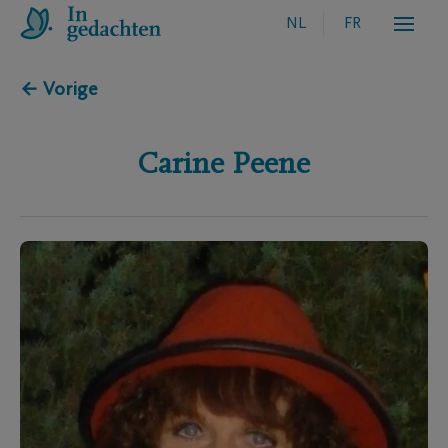
NL
FR
← Vorige
Carine
Peene