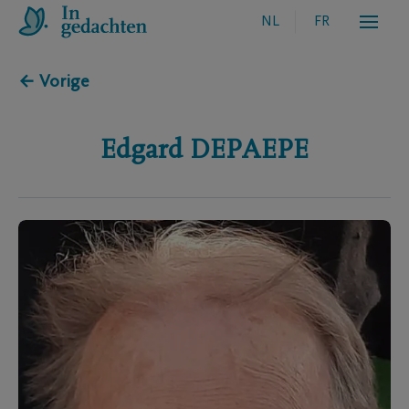
NL
FR
← Vorige
Edgard
DEPAEPE