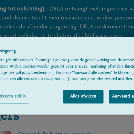
ng tot oplichting) -
DELA ontvangt meldingen over va
ondoléance tracht men mailadressen, andere persoon
controleer de afzender zorgvuldig. DELA onderneemt m
 nooit volledig uit te sluiten, dus blijf waakzaam.
nisgeving
te gebruikt cookies. Sommige zijn nodig voor de goede werking van de websit
Alle rouwberichten
Over ons
B
sch. Andere cookies worden gebruikt voor analyse, marketing of andere functio
ragen we wél jouw toestemming. Door op “Aanvaard alle cookies” te klikken g
laan van alle cookies op uw apparaat. Je kan ook je voorkeuren zelf instellen.
rkeuren zelf in
Alles afwijzen
Aanvaard a
ers