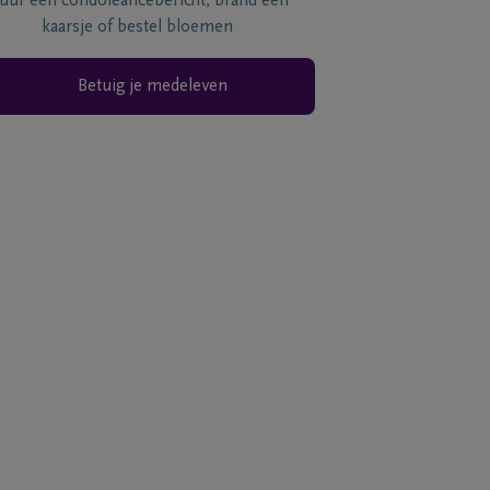
tuur een condoléancebericht, brand een
kaarsje of bestel bloemen
Betuig je medeleven