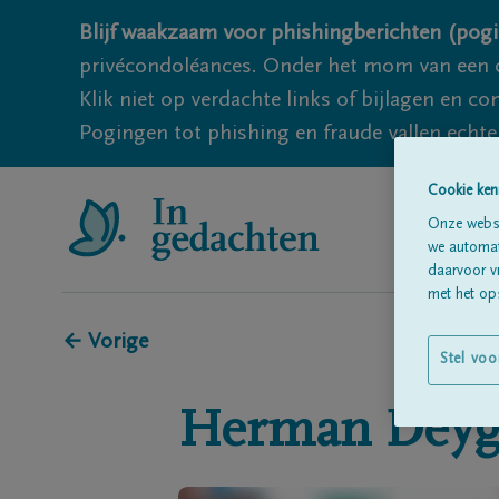
Blijf waakzaam voor phishingberichten (pogi
privécondoléances. Onder het mom van een c
Klik niet op verdachte links of bijlagen en 
Pogingen tot phishing en fraude vallen echter
Cookie ken
Onze websi
we automati
daarvoor v
met het ops
← Vorige
Stel voo
Herman
Deyg