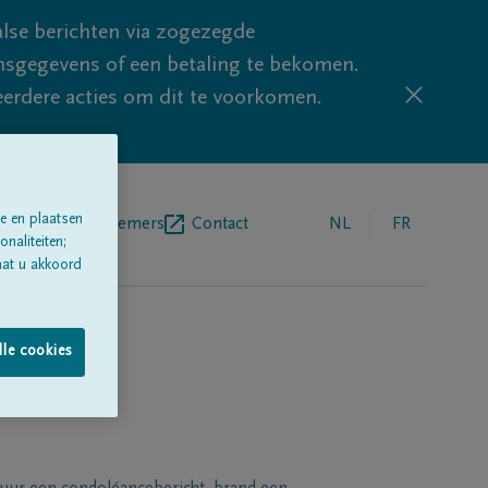
lse berichten via zogezegde
sgegevens of een betaling te bekomen.
eerdere acties om dit te voorkomen.
e en plaatsen
egrafenisondernemers
Contact
NL
FR
naliteiten;
aat u akkoord
lle cookies