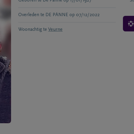
Geboren te
De Panne
op
17/01/1927
S
Overleden te
DE PANNE
op
07/12/2022
Woonachtig te
Veurne