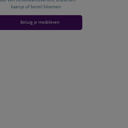
tuur een condoléancebericht, brand een
kaarsje of bestel bloemen
Betuig je medeleven