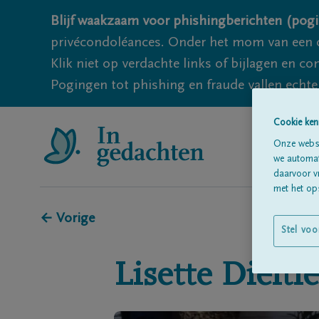
Blijf waakzaam voor phishingberichten (pogi
privécondoléances. Onder het mom van een c
Klik niet op verdachte links of bijlagen en 
Pogingen tot phishing en fraude vallen echter
Cookie ken
Onze websi
we automati
daarvoor v
met het ops
← Vorige
Stel voo
Lisette
Dielti