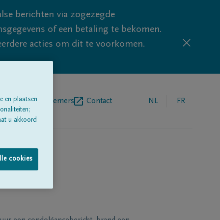
lse berichten via zogezegde
sgegevens of een betaling te bekomen.
eerdere acties om dit te voorkomen.
e en plaatsen
egrafenisondernemers
Contact
NL
FR
naliteiten;
aat u akkoord
lle cookies