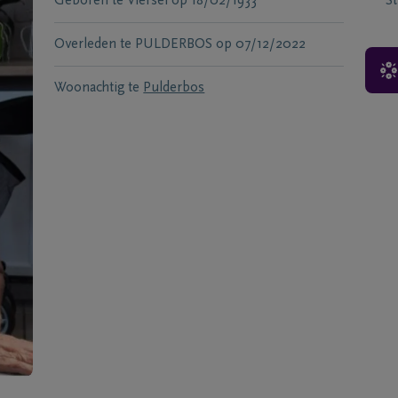
Geboren te
Viersel
op
18/02/1933
S
Overleden te
PULDERBOS
op
07/12/2022
Woonachtig te
Pulderbos