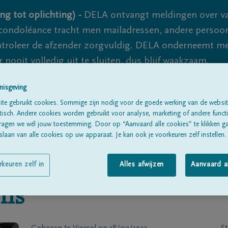
ng tot oplichting) -
DELA ontvangt meldingen over va
ondoléance tracht men mailadressen, andere persoon
controleer de afzender zorgvuldig. DELA onderneemt m
 nooit volledig uit te sluiten, dus blijf waakzaam.
nisgeving
te gebruikt cookies. Sommige zijn nodig voor de goede werking van de websit
Alle rouwberichten
Over ons
B
sch. Andere cookies worden gebruikt voor analyse, marketing of andere functio
ragen we wél jouw toestemming. Door op “Aanvaard alle cookies” te klikken g
laan van alle cookies op uw apparaat. Je kan ook je voorkeuren zelf instellen.
rkeuren zelf in
Alles afwijzen
Aanvaard a
ens